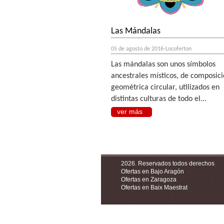
Las Mándalas
05 de agosto de 2016-Locoferton
Las mándalas son unos símbolos
ancestrales místicos, de composic
geométrica circular, utilizados en
distintas culturas de todo el...
ver más
2026. Reservados todos derechos
Ofertas en Bajo Aragón
Ofertas en Zaragoza
Ofertas en Baix Maestrat
Contacto I
Aviso Legal I
Política de Privac