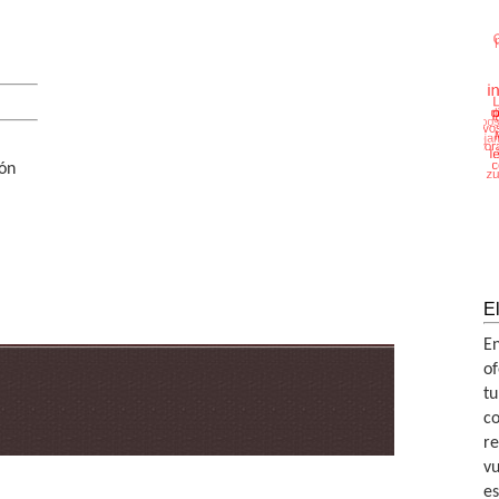
ión
E
E
of
tu
co
re
vu
idad
es