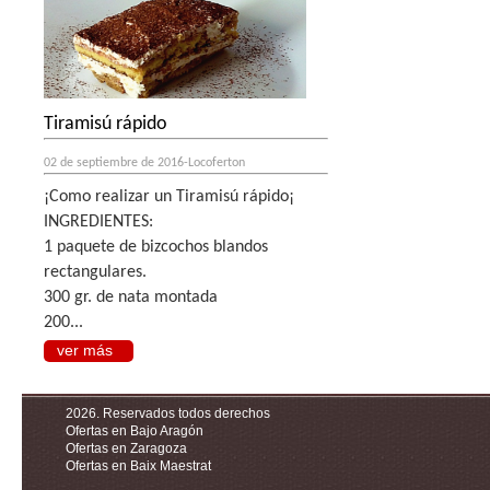
Tiramisú rápido
02 de septiembre de 2016-Locoferton
¡Como realizar un Tiramisú rápido¡
INGREDIENTES:
1 paquete de bizcochos blandos
rectangulares.
300 gr. de nata montada
200...
ver más
2026. Reservados todos derechos
Ofertas en Bajo Aragón
Ofertas en Zaragoza
Ofertas en Baix Maestrat