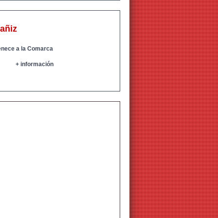
cañiz
tenece a la Comarca
+ información