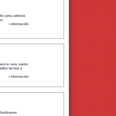
ofá cama, además
ax.
+ información
ra la casa, suelos
ebles hechos a
+ información
 Realizamos