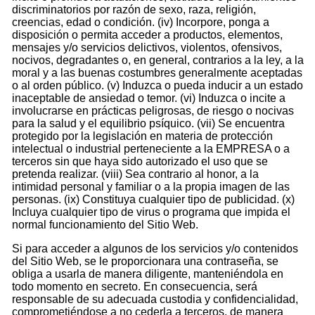
discriminatorios por razón de sexo, raza, religión,
creencias, edad o condición. (iv) Incorpore, ponga a
disposición o permita acceder a productos, elementos,
mensajes y/o servicios delictivos, violentos, ofensivos,
nocivos, degradantes o, en general, contrarios a la ley, a la
moral y a las buenas costumbres generalmente aceptadas
o al orden público. (v) Induzca o pueda inducir a un estado
inaceptable de ansiedad o temor. (vi) Induzca o incite a
involucrarse en prácticas peligrosas, de riesgo o nocivas
para la salud y el equilibrio psíquico. (vii) Se encuentra
protegido por la legislación en materia de protección
intelectual o industrial perteneciente a la EMPRESA o a
terceros sin que haya sido autorizado el uso que se
pretenda realizar. (viii) Sea contrario al honor, a la
intimidad personal y familiar o a la propia imagen de las
personas. (ix) Constituya cualquier tipo de publicidad. (x)
Incluya cualquier tipo de virus o programa que impida el
normal funcionamiento del Sitio Web.
Si para acceder a algunos de los servicios y/o contenidos
del Sitio Web, se le proporcionara una contraseña, se
obliga a usarla de manera diligente, manteniéndola en
todo momento en secreto. En consecuencia, será
responsable de su adecuada custodia y confidencialidad,
comprometiéndose a no cederla a terceros, de manera