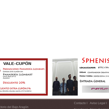
Contacto I
Aviso Legal I
ctorio del Bajo Aragón