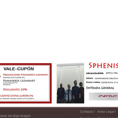
Contacto I
Aviso Legal I
ctorio del Bajo Aragón