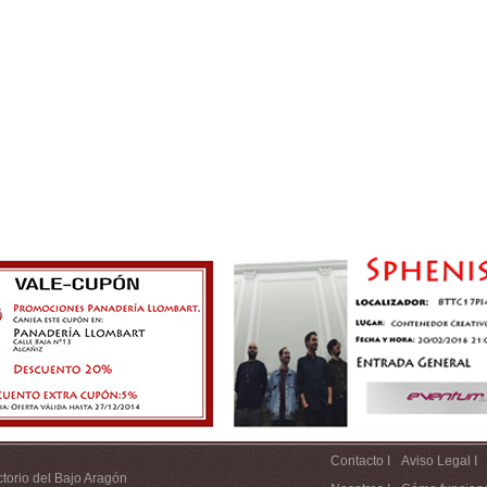
Contacto I
Aviso Legal I
ctorio del Bajo Aragón