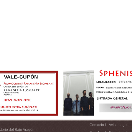
Contacto I
Aviso Legal I
ctorio del Bajo Aragón