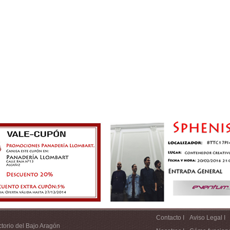
Contacto I
Aviso Legal I
ctorio del Bajo Aragón