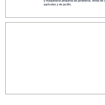
y maquinaría pequeña de jardinería. Venta de
agrícolas y de jardín.