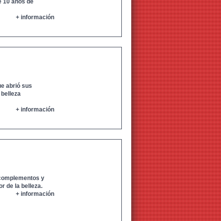
e 10 años de
+ información
ue abrió sus
 belleza
+ información
e complementos y
r de la belleza.
+ información