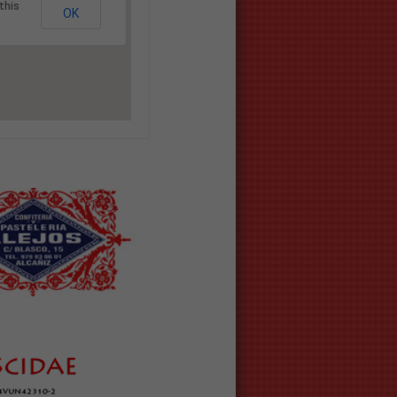
this
OK