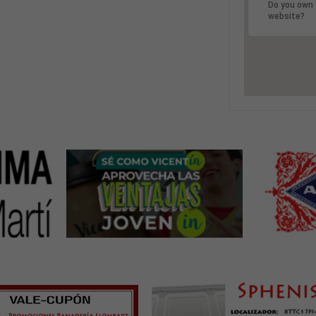
Do you own 
website?