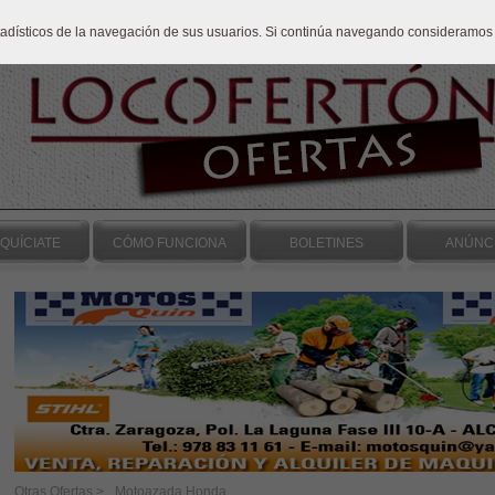
stadísticos de la navegación de sus usuarios. Si continúa navegando consideramos
QUÍCIATE
CÓMO FUNCIONA
BOLETINES
ANÚNC
Otras Ofertas >
Motoazada Honda.