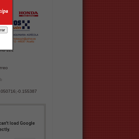
una 121
rreo
eb
.050716
;
-0.155387
can't load Google
ctly.