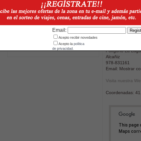
Embrague: correa
Velocidades: 1v
Manillar ajustable en altura: si
Manillar ajustable lateralmente: si
Ancho de trabajo: 81cm
Email:
Acepto recibir novedades
Acepto la
política
de privacidad.
Polígono La Lag
Alcañiz
978-831161
Email: Mostrar co
Visita nuestra W
Coordenadas:
41
This page 
Maps corre