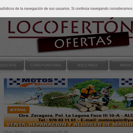
stadísticos de la navegación de sus usuarios. Si continúa navegando consideramos
QUÍCIATE
CÓMO FUNCIONA
BOLETINES
ANÚNC
Otras Ofertas >
Hidrolimpiadora RE 88