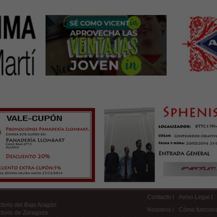
Contacto I
Aviso Legal I
ctorio del Bajo Aragón
Nosotros I
Cómo funcion
ctorio de Zaragoza