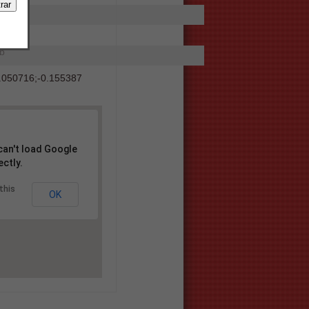
rreo
eb
.050716
;
-0.155387
can't load Google
ctly.
this
OK