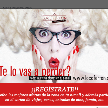
Visita nuestra Web
Características
Localización
Motos Quin
Datos técnicos
Presión de trabajo bar
100
1)
120
Presión máx. bar
Caudal de agua min l/h
348
Caudal de agua max. l/h
520
Temperatura máx. de entrada agua °C
40
Polígono La Lag
Peso kg
9,8
Alcañiz