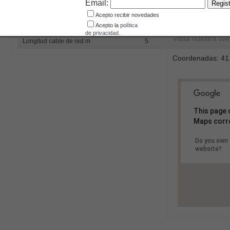
Email:
978-831161
Potencia kW
1,8
Acepto recibir novedades
Email: Mostrar co
2)
Acepto la
política
88
Nivel sonoro dB(A)
de privacidad.
Visita nuestra W
Longitud cable de red m
5
Coordenadas:
41
This page 
Maps corre
Do you own 
website?