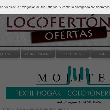
stadísticos de la navegación de sus usuarios. Si continúa navegando consideramos
QUÍCIATE
CÓMO FUNCIONA
BOLETINES
ANÚNC
Hogar >
Juego de Toallas Eliane Jacquard Gris