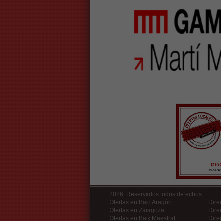
2026. Reservados todos derechos
Ofertas en Bajo Aragón
Dire
Ofertas en Zaragoza
Dire
Ofertas en Baix Maestrat
Dire