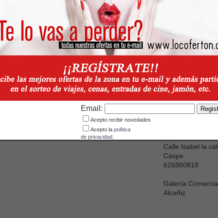
Avenida Zaragoz
Alcañiz
978 83 55 95
Email:
Email: Mostrar co
Acepto recibir novedades
Acepto la
política
También estamos
de privacidad.
Calle Isabel la cat
Caspe
626860818
Galería Comercia
Alcañiz