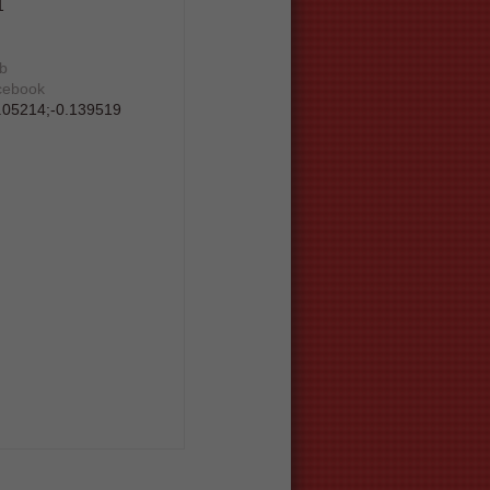
1
eb
acebook
.05214
;
-0.139519