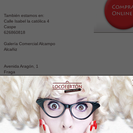
También estamos en:
Calle Isabel la católica 4
Caspe
626860818
Galería Comercial Alcampo
Alcañiz
Avenida Aragón, 1
Fraga
Visita nuestra Web
Visita nuestro Facebook
Características
Localización
Molitex