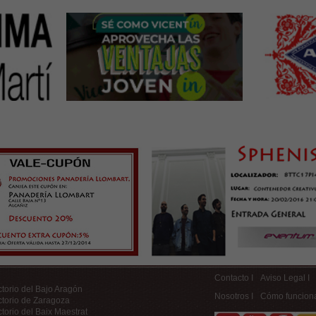
Contacto I
Aviso Legal I
ctorio del Bajo Aragón
Nosotros I
Cómo funcion
ctorio de Zaragoza
ctorio del Baix Maestrat