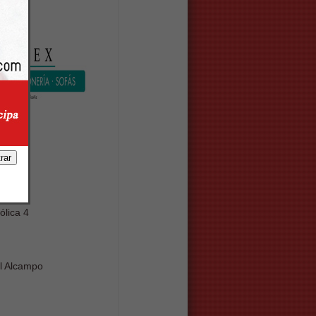
a nº4
rreo
 en:
ólica 4
l Alcampo