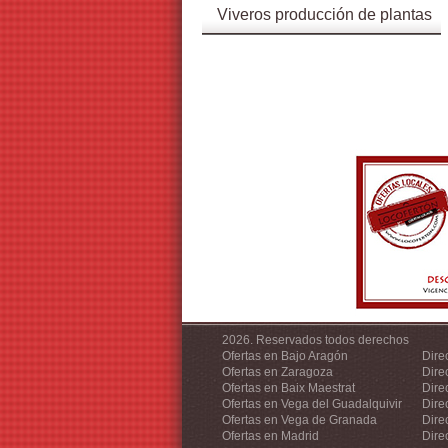
Viveros producción de plantas
2026. Reservados todos derechos
Ofertas en Bajo Aragón
Dire
Ofertas en Zaragoza
Dire
Ofertas en Baix Maestrat
Dire
Ofertas en Vega del Guadalquivir
Dire
Ofertas en Vega de Granada
Dire
Ofertas en Madrid
Dire