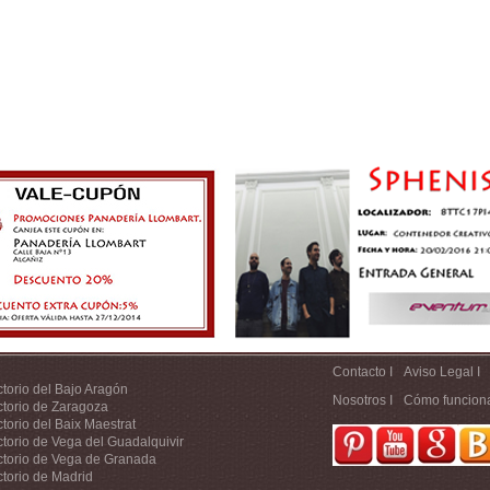
Contacto I
Aviso Legal I
ctorio del Bajo Aragón
Nosotros I
Cómo funcion
ctorio de Zaragoza
ctorio del Baix Maestrat
ctorio de Vega del Guadalquivir
ctorio de Vega de Granada
ctorio de Madrid