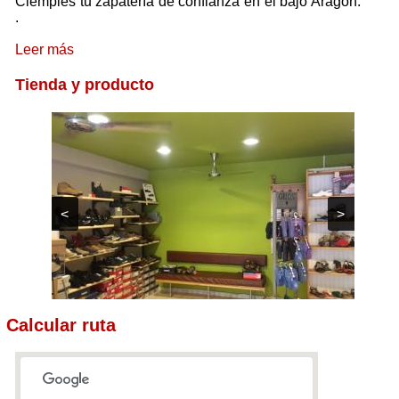
Ciempiés tu zapatería de confianza en el bajo Aragón.
.
Leer más
Tienda y producto
<
>
Calcular ruta