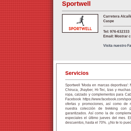
Sportwell
Carretera Alcañiz
Caspe
Tel: 976-632333
Email: Mostrar 
Visita nuestro 
Servicios
Sportwell 'Moda en marcas deportivas': 
Chiruca, Jhayber, Hi-Tec, Izas y muchas 
ropa, calzado y complementos para Cab
Facebook https://www.facebook.com/spor
ofertas y promociones, así como de n
nuestra colección de trekking con 
garantizados. Así como la de complem
especiales el último jueves del mes. 
descuentos, hasta el 70%. ¡¡No te lo pued