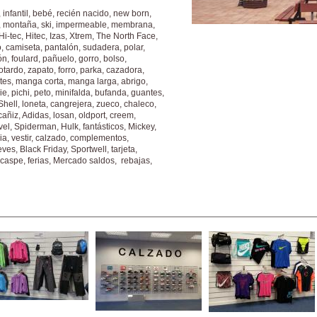
 infantil, bebé, recién nacido, new born,
as, montaña, ski, impermeable, membrana,
-tec, Hitec, Izas, Xtrem, The North Face,
o, camiseta, pantalón, sudadera, polar,
n, foulard, pañuelo, gorro, bolso,
otardo, zapato, forro, parka, cazadora,
antes, manga corta, manga larga, abrigo,
hie, pichi, peto, minifalda, bufanda, guantes,
 Shell, loneta, cangrejera, zueco, chaleco,
cañiz, Adidas, losan, oldport, creem,
vel, Spiderman, Hulk, fantásticos, Mickey,
ia, vestir, calzado, complementos,
ves, Black Friday, Sportwell, tarjeta,
caspe, ferias, Mercado saldos, rebajas,