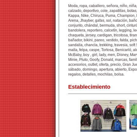
Moda, ropa, caballero, señora, niño, niña,
calzado, deportivo, cole, zapatillas, bot
Kappa, Nike, Chiruca, Puma, Champion, Hi
Arena, Jhayber, gafas, sol, natación, bañ
conjunto, chándal, bermuda, short, cinturó
bandolera, reportero, calcetín, legging, le
chaqueta, jersey, cardigan, tricotosa, tir
bañador, bikini, pareo, vestido, falda, pic
sandalia, chancla, trekking, travesia, soft
malla, felpa, caspe, Tortosa, Benicarló, al
McBaby, boy , girl, lady, men, Disney, Mar
Minie, Pluto, Goofy, Donald, marcas, famil
accesorios, outlet, oferta, precio, Gran Jue
sábado, domingo, apertura, abierto, Expo
regalos, detalles, mochilas, bolsa.
Establecimiento