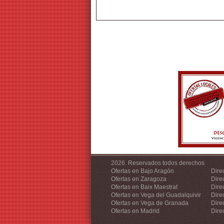
2026. Reservados todos derechos
Ofertas en Bajo Aragón
Dire
Ofertas en Zaragoza
Dire
Ofertas en Baix Maestrat
Dire
Ofertas en Vega del Guadalquivir
Dire
Ofertas en Vega de Granada
Dire
Ofertas en Madrid
Dire