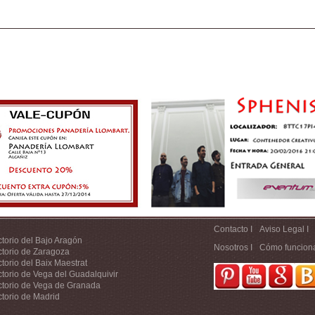
Contacto I
Aviso Legal I
ctorio del Bajo Aragón
Nosotros I
Cómo funcion
ctorio de Zaragoza
ctorio del Baix Maestrat
ctorio de Vega del Guadalquivir
ctorio de Vega de Granada
ctorio de Madrid