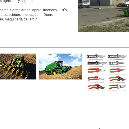
 agrícolas y de jardín.
oras, Serrat, arripo, apero, tractores, EPI´s,
, protecciones, monos, John Deere,
ra, maquinaría de jardín.