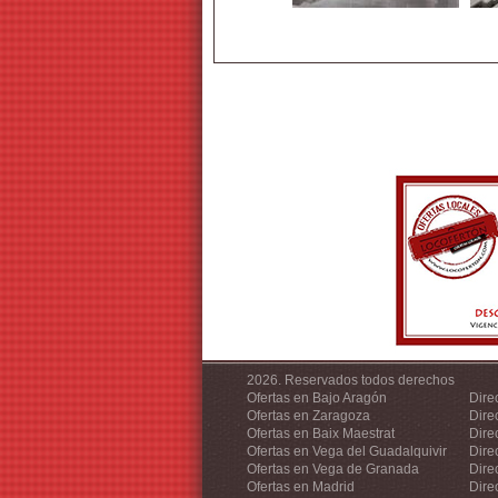
2026. Reservados todos derechos
Ofertas en Bajo Aragón
Dire
Ofertas en Zaragoza
Dire
Ofertas en Baix Maestrat
Dire
Ofertas en Vega del Guadalquivir
Dire
Ofertas en Vega de Granada
Dire
Ofertas en Madrid
Dire