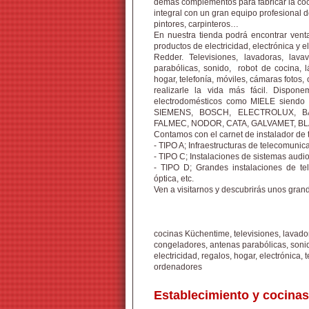
demás complementos para fabricar la coci
integral con un gran equipo profesional de
pintores, carpinteros…
En nuestra tienda podrá encontrar venta
productos de electricidad, electrónica y
Redder. Televisiones, lavadoras, lavava
parabólicas, sonido, robot de cocina, l
hogar, telefonía, móviles, cámaras fotos
realizarle la vida más fácil. Disp
electrodomésticos como MIELE siendo d
SIEMENS, BOSCH, ELECTROLUX, B
FALMEC, NODOR, CATA, GALVAMET, B
Contamos con el carnet de instalador de 
- TIPO A; Infraestructuras de telecomunic
- TIPO C; Instalaciones de sistemas audio
- TIPO D; Grandes instalaciones de tele
óptica, etc.
Ven a visitarnos y descubrirás unos grand
cocinas Küchentime, televisiones, lavadora
congeladores, antenas parabólicas, sonido
electricidad, regalos, hogar, electrónica, 
ordenadores
Establecimiento y cocinas