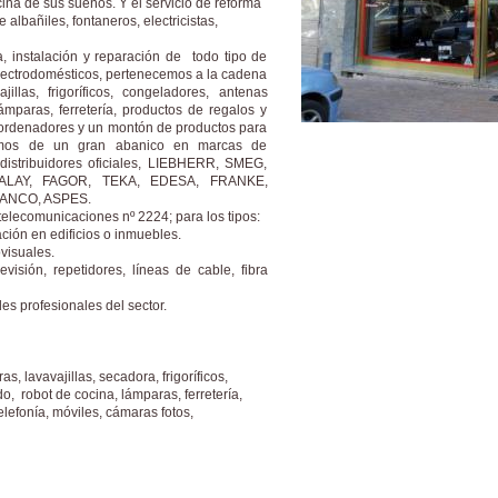
na de sus sueños. Y el servicio de reforma
 albañiles, fontaneros, electricistas,
, instalación y reparación de todo tipo de
 electrodomésticos, pertenecemos a la cadena
jillas, frigoríficos, congeladores, antenas
ámparas, ferretería, productos de regalos y
, ordenadores y un montón de productos para
onemos de un gran abanico en marcas de
istribuidores oficiales, LIEBHERR, SMEG,
ALAY, FAGOR, TEKA, EDESA, FRANKE,
LANCO, ASPES.
telecomunicaciones nº 2224; para los tipos:
ación en edificios o inmuebles.
visuales.
visión, repetidores, líneas de cable, fibra
es profesionales del sector.
s, lavavajillas, secadora, frigoríficos,
, robot de cocina, lámparas, ferretería,
telefonía, móviles, cámaras fotos,