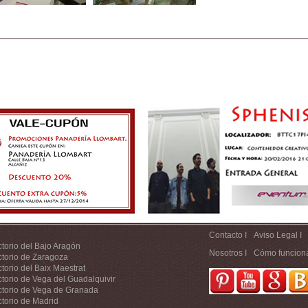
Contacto I
Aviso Legal I
ctorio del Bajo Aragón
Nosotros I
Cómo funcion
ctorio de Zaragoza
ctorio del Baix Maestrat
ctorio de Vega del Guadalquivir
ctorio de Vega de Granada
ctorio de Madrid