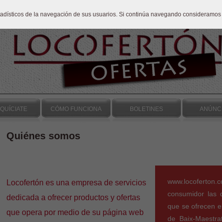
stadísticos de la navegación de sus usuarios. Si continúa navegando consideramos
QUÍCIATE
CÓMO FUNCIONA
BOLETINES
ANÚNC
Quiénes somos
www.locoferton.c
Locofertón es una empresa de servicios
consumidor las d
dedicada a ofrecer productos y ofertas
que se ofrecen e
que opera por medio de su página web
de Baix-Maestra