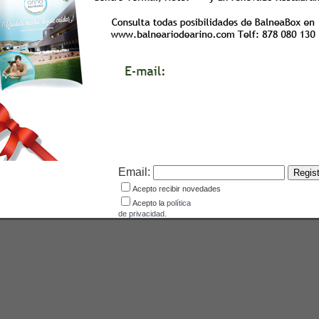
Ángel Joaquín
domicilio en P
44600 de Alcañ
y correo electrón
Email:
Acepto recibir novedades
Acepto la
política
de privacidad.