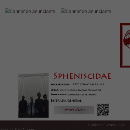
Contacto I
Aviso Legal I
ctorio del Bajo Aragón