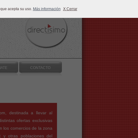
 que acepta su uso.
Más información
X Cerrar
IATE
CONTACTO
om, destinada a llevar al
istintas ofertas exclusivas
n los comercios de la zona
t y otras poblaciones del