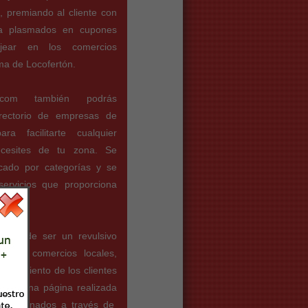
l, premiando al cliente con
ra plasmados en cupones
jear en los comercios
ema de Locofertón.
n.com también podrás
irectorio de empresas de
ara facilitarte cualquier
ecesites de tu zona. Se
icado por categorías y se
servicios que proporciona
pretende ser un revulsivo
sas y comercios locales,
cercamiento de los clientes
l. Es una página realizada
 coordinados a través de