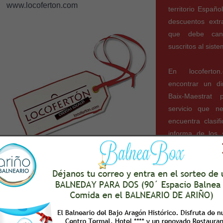
www.locoferton.com
territorio Españo
descuentos ext
que debe can
suscritos al sist
En locoferto
encontrar un d
Baix-Maestrat p
servicio que n
encuentra clasif
informa de los 
cada empresa.
Locoferton.com 
para las empre
potenciando el a
al comercio loca
por empresarios