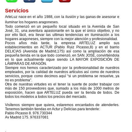
Servicios
ArteLuz nace en el año 1988, con la ilusión y las ganas de asesorar e
iluminar los hogares aragoneses.
Todo comenzó en un pequeño local situado en la Avenida de San
José, 31, una aventura apasionante en la que el único objetivo, y no
por ello fácil, era llevar las ultimas tendencias en iluminación a los
hogares aragoneses, siempre con la mejor atención y profesionalidad.
Pocos años más tarde, la empresa ARTELUZ amplio sus
establecimientos en ACTUR (Pablo Ruiz Picasso,8) y en el barrio
DELICIAS (Avenida de Madrid,175) así como la ampliación de esa
pequeña tienda en la que todo comenzó, en SAN JOSÉ, convirtiéndola
en lo que actualmente sigue siendo LA MAYOR EXPOSICIÓN DE
LÁMPARAS DE ARAGÓN.
Siempre nos hemos caracterizado por la profesionalidad de nuestros
empleados, por la calidad de nuestros artículos así como de nuestros
servicios, porque como decimos aquí “si un problema se resuelve, ya
no es problema”.
Otra de nuestras virtudes es el tener la suerte de poder trabajar con
más de 150 proveedores que, sumado a los más de 1000 metros de
exposición, hacen que ARTELUZ pueda ser la tienda de todos. De
todos los modelos a todos los precios del mercado.
Visítenos siempre que quiera, estaremos encantados de atenderles.
Tenemos también tiendas en Actur y Delicias para tenderle:
Pablo Picasso 8. 976.730344
Av Madrid 175. 976337081
.