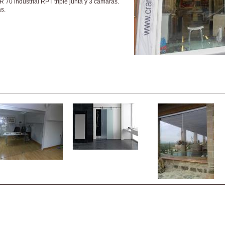
R 70 industrial RPT triple junta y 3 cámaras.
s.