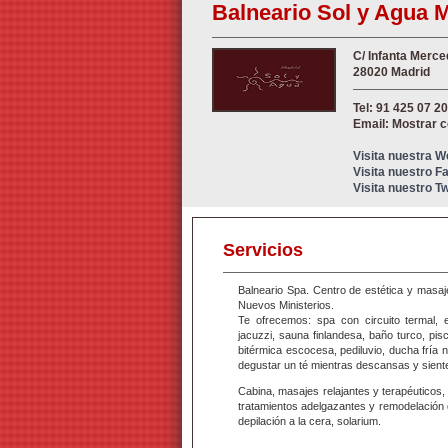
Balneario Sol y Agua 
C/ Infanta Merc
28020 Madrid
Tel: 91 425 07 20
Email: Mostrar 
Visita nuestra 
Visita nuestro 
Visita nuestro Tw
Servicios
Balneario Spa. Centro de estética y masaj
Nuevos Ministerios.
Te ofrecemos: spa con circuito termal, e
jacuzzi, sauna finlandesa, baño turco, pi
bitérmica escocesa, pediluvio, ducha fría 
degustar un té mientras descansas y sientes
Cabina, masajes relajantes y terapéuticos, 
tratamientos adelgazantes y remodelación d
depilación a la cera, solarium.