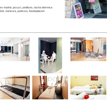
s madrid, jacuzzi, pediluvio, ducha bitermica
rid, manicura, pedicura, fotodepilacion